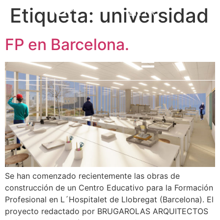
Etiqueta:
universidad
EN
FR
ES
Contactar
FP en Barcelona.
Se han comenzado recientemente las obras de
construcción de un Centro Educativo para la Formación
Profesional en L´Hospitalet de Llobregat (Barcelona). El
proyecto redactado por BRUGAROLAS ARQUITECTOS