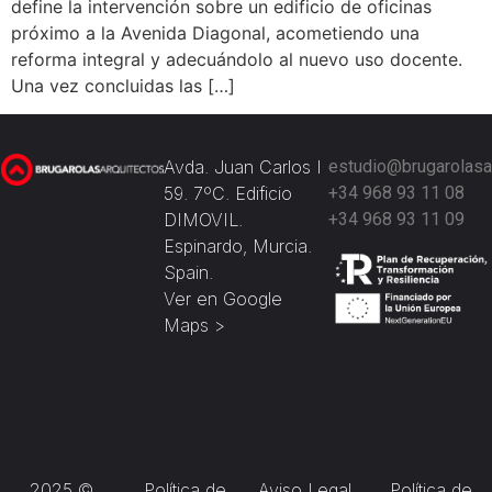
define la intervención sobre un edificio de oficinas
próximo a la Avenida Diagonal, acometiendo una
reforma integral y adecuándolo al nuevo uso docente.
Una vez concluidas las […]
Avda. Juan Carlos I
estudio@brugarolasa
59. 7ºC. Edificio
+34 968 93 11 08
DIMOVIL.
+34 968 93 11 09
Espinardo, Murcia.
Spain.
Ver en Google
Maps >
2025 ©
Política de
Aviso Legal
Política de