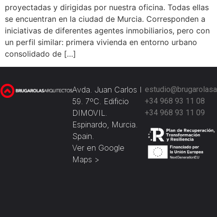
proyectadas y dirigidas por nuestra oficina. Todas ellas
se encuentran en la ciudad de Murcia. Corresponden a
iniciativas de diferentes agentes inmobiliarios, pero con
un perfil similar: primera vivienda en entorno urbano
consolidado de […]
Avda. Juan Carlos I
estudio@brugarolasa
59. 7ºC. Edificio
+34 968 93 11 08
DIMOVIL.
+34 968 93 11 09
Espinardo, Murcia.
Spain.
Ver en Google
Maps >